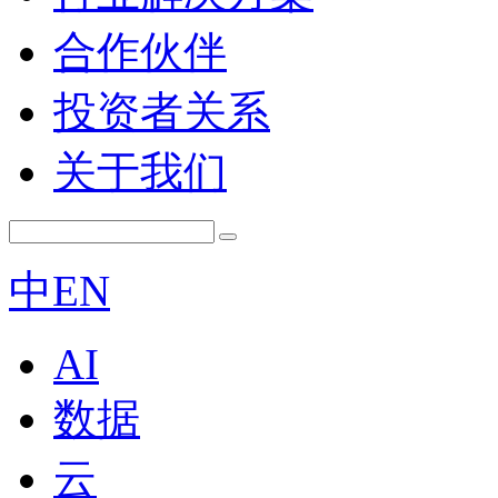
合作伙伴
投资者关系
关于我们
中
EN
AI
数据
云