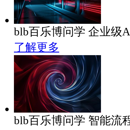
blb百乐博问学 企业级A
了解更多
blb百乐博问学 智能流