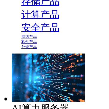
存储产品
计算产品
安全产品
网络产品
软件产品
外设产品
AI算力服务器