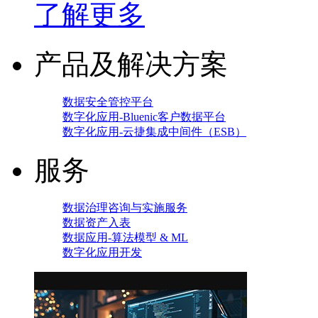
了解更多
产品及解决方案
数据安全管控平台
数字化应用-Bluenic客户数据平台
数字化应用-云捷集成中间件（ESB）
服务
数据治理咨询与实施服务
数据资产入表
数据应用-算法模型 & ML
数字化应用开发