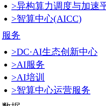
>异构算力调度与加速
>智算中心(AICC)
服务
>DC·AI生态创新中心
>AI服务
>AI培训
>智算中心运营服务