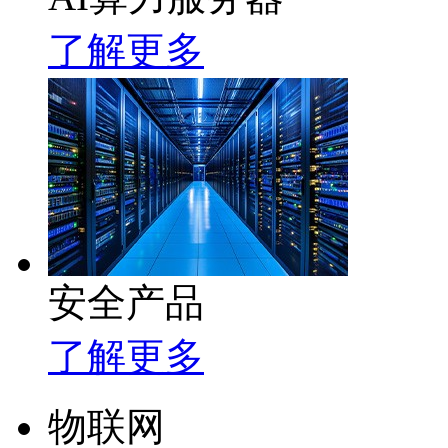
了解更多
安全产品
了解更多
物联网