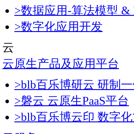
>数据应用-算法模型 & 
>数字化应用开发
云
云原生产品及应用平台
>blb百乐博研云 研
>磐云 云原生PaaS平台
>blb百乐博云印 数字