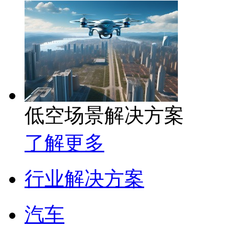
低空场景解决方案
了解更多
行业解决方案
汽车